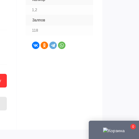
1,2
Залпов
118
у
0