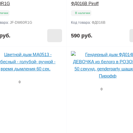
0R1G
ФД016B Piroff
личии
В наличии
овара:
JF-DM60R1G
Код товара:
ФД016B
руб.
590 руб.
0
0