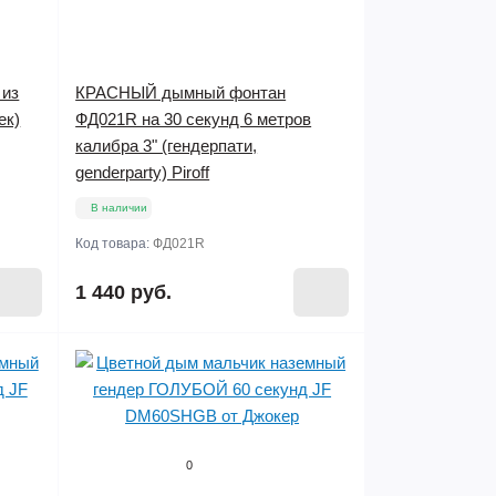
 из
КРАСНЫЙ дымный фонтан
ек)
ФД021R на 30 секунд 6 метров
калибра 3" (гендерпати,
genderparty) Piroff
В наличии
Код товара:
ФД021R
1 440 руб.
0