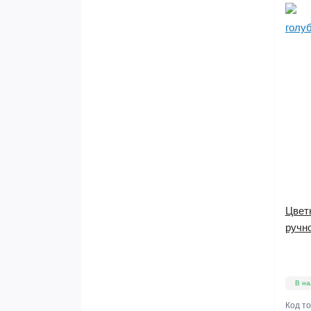
Цветн
ручно
В на
Код т