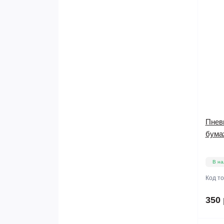
Пнев
бума
В на
Код т
350 