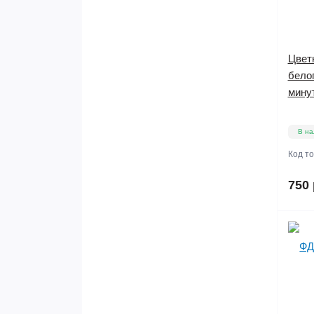
Цвет
белог
мину
В на
Код т
750 