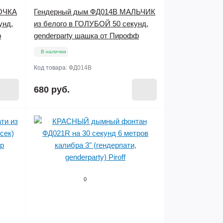
ОЧКА
Гендерный дым ФД014B МАЛЬЧИК
унд,
из белого в ГОЛУБОЙ 50 секунд,
ф
genderparty шашка от Пирофф
В наличии
Код товара:
ФД014B
680 руб.
0