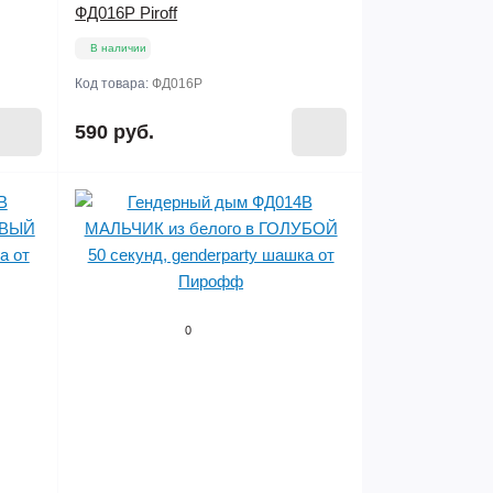
ФД016P Piroff
В наличии
Код товара:
ФД016P
590 руб.
0