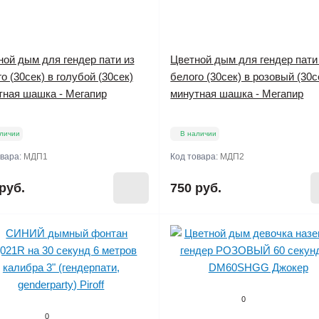
ной дым для гендер пати из
Цветной дым для гендер пати
о (30сек) в голубой (30сек)
белого (30сек) в розовый (30с
тная шашка - Мегапир
минутная шашка - Мегапир
личии
В наличии
овара:
МДП1
Код товара:
МДП2
руб.
750 руб.
0
0