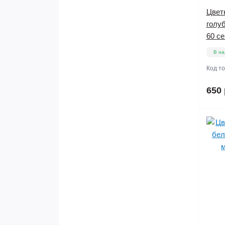
Цвет
голу
60 се
В на
Код т
650 