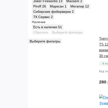
Joker Fireworks
13
Maxsem
2
Piroff
26
Марксан
1
Мегапир
12
Сибирские фейерверки
2
ТК Сервис
2
Наличие
Есть в наличии
51
Сбросить
Выберите фильтры
Торто
Выберите фильтры
TS 12
время
30 см
В на
Код т
280 