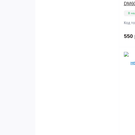
DM6
В на
Код т
550 