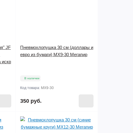
я" JF
Пневмохлопушка 30 см (доллары и
-
евро из бумаги) МХ9-30 Мегапир
а искр
В наличии
Код товара:
МХ9-30
350 руб.