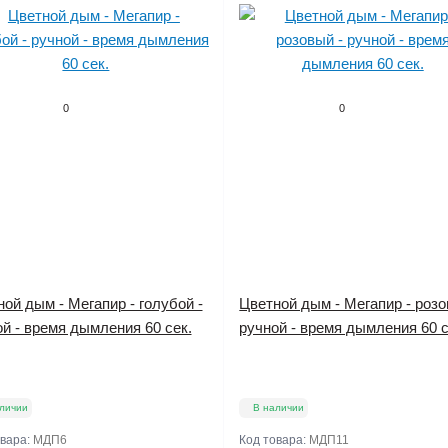
0
0
ой дым - Мегапир - голубой -
Цветной дым - Мегапир - розо
й - время дымления 60 сек.
ручной - время дымления 60 с
личии
В наличии
овара:
МДП6
Код товара:
МДП11