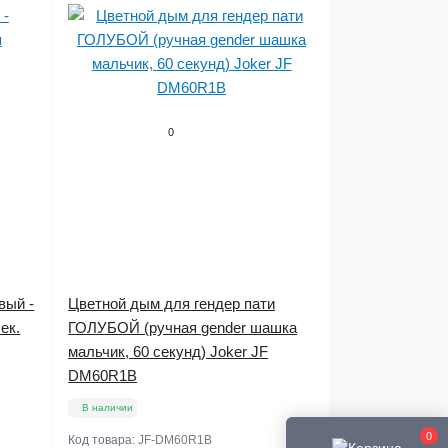
0
вый -
Цветной дым для гендер пати
ек.
ГОЛУБОЙ (ручная gender шашка
мальчик, 60 секунд) Joker JF
DM60R1B
В наличии
0
Код товара:
JF-DM60R1B