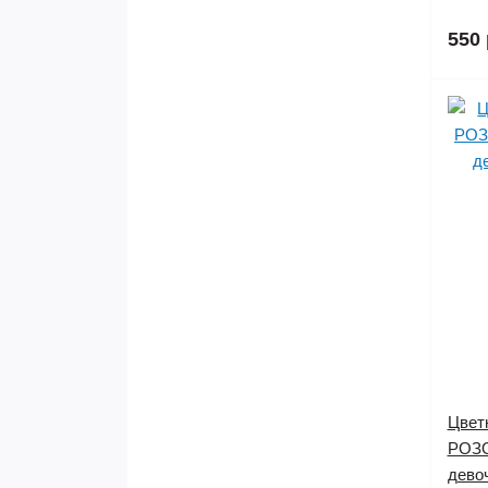
550 
Цвет
РОЗО
девоч