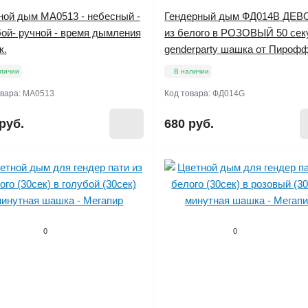
ной дым MA0513 - небесный -
Гендерный дым ФД014B ДЕВ
бой- ручной - время дымления
из белого в РОЗОВЫЙ 50 сек
к.
genderparty шашка от Пироф
личии
В наличии
овара:
MA0513
Код товара:
ФД014G
руб.
680 руб.
0
0