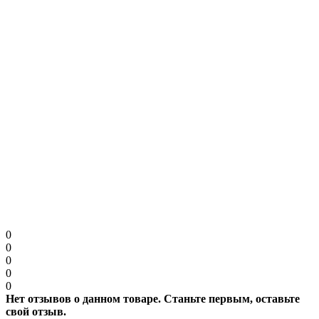
Примечание:
HTML разметка не поддерживается! Используйте обычный
текст.
Капча
Введите код в поле ниже
Продолжить
0
0
0
0
0
Нет отзывов о данном товаре. Станьте первым, оставьте
свой отзыв.