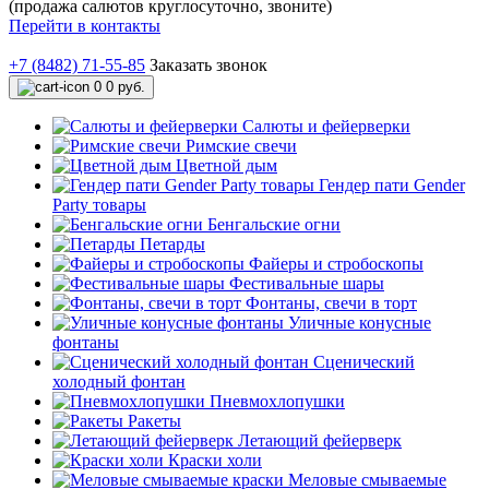
(продажа салютов круглосуточно, звоните)
Перейти в контакты
+7 (8482) 71-55-85
Заказать звонок
0
0 руб.
Салюты и фейерверки
Римские свечи
Цветной дым
Гендер пати Gender
Party товары
Бенгальские огни
Петарды
Файеры и стробоскопы
Фестивальные шары
Фонтаны, свечи в торт
Уличные конусные
фонтаны
Сценический
холодный фонтан
Пневмохлопушки
Ракеты
Летающий фейерверк
Краски холи
Меловые смываемые