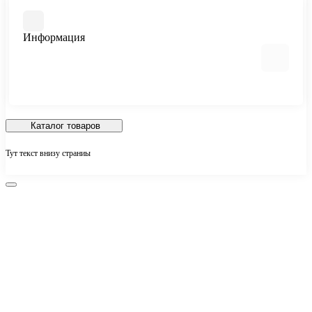
Салюты и фейерверки
Бенгальские огни
Информация
Меловые смываемые краски
Фестивальные шары
Фонтаны, свечи в торт
Гендер пати Gender Party товары
Опт
Сертификаты
Каталог товаров
О нас
Тут текст внизу страниы
Доставка и оплата
Политика конфиденциальности
Согласие на обработку данных